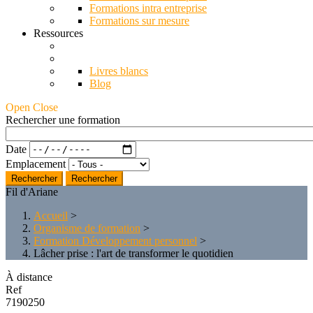
Formations intra entreprise
Formations sur mesure
Ressources
Livres blancs
Blog
Open Close
Rechercher une formation
Date
Emplacement
Rechercher
Fil d'Ariane
Accueil
>
Organisme de formation
>
Formation Développement personnel
>
Lâcher prise : l'art de transformer le quotidien
À distance
Ref
7190250