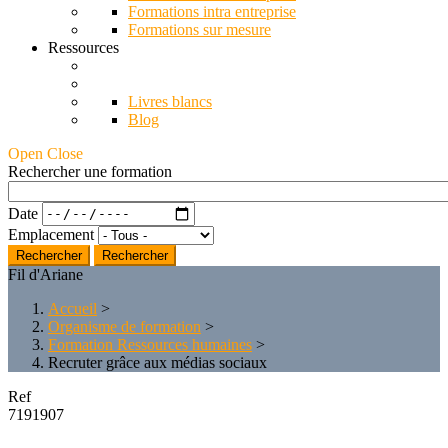
Formations intra entreprise
Formations sur mesure
Ressources
Livres blancs
Blog
Open Close
Rechercher une formation
Date
Emplacement
Rechercher
Fil d'Ariane
Accueil
>
Organisme de formation
>
Formation Ressources humaines
>
Recruter grâce aux médias sociaux
Ref
7191907