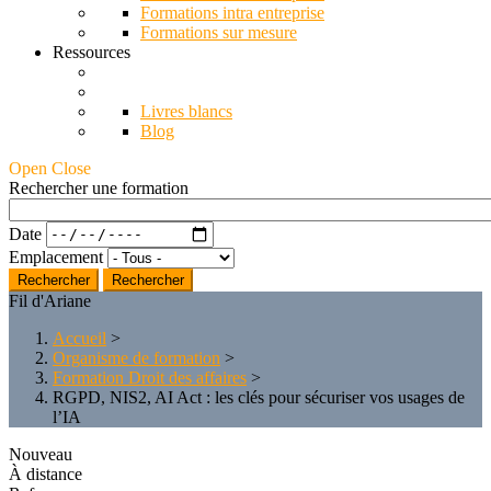
Formations intra entreprise
Formations sur mesure
Ressources
Livres blancs
Blog
Open Close
Rechercher une formation
Date
Emplacement
Rechercher
Fil d'Ariane
Accueil
>
Organisme de formation
>
Formation Droit des affaires
>
RGPD, NIS2, AI Act : les clés pour sécuriser vos usages de
l’IA
Nouveau
À distance