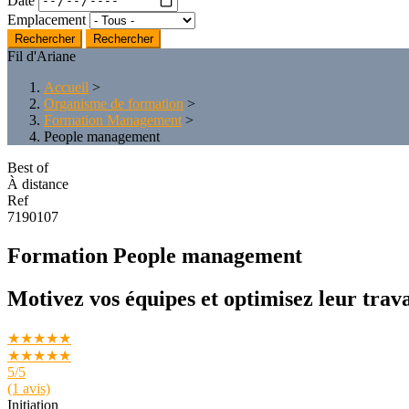
Emplacement
Rechercher
Fil d'Ariane
Accueil
>
Organisme de formation
>
Formation Management
>
People management
Best of
À distance
Ref
7190107
Formation People management
Motivez vos équipes et optimisez leur trava
★★★★★
★★★★★
5
/5
(1 avis)
Initiation