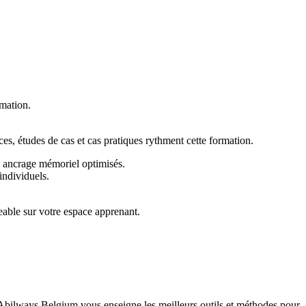
rmation.
es, études de cas et cas pratiques rythment cette formation.
n ancrage mémoriel optimisés.
individuels.
eable sur votre espace apprenant.
Abilways Belgium vous enseigne les meilleurs outils et méthodes pour