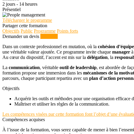
2 jours - 14 heures
Présentiel
Télécharger le programme
Partager cette formation
Objectifs
Public
Programme
Points forts
Demander un devis
S'inscrire
Dans un contexte professionnel en mutation, où la
cohésion d’équipe
une véritable valeur ajoutée. Ce programme invite chaque
manager
Au cœur du dispositif, l’accent est mis sur la
délégation
, la
responsab
La
communication
, véritable
outil de leadership
, est abordée de fa
formation propose une immersion dans les
mécanismes de la motiva
parcours, chaque participant repartira avec un
plan d’action personna
Objectifs
Acquérir les outils et méthodes pour une organisation efficace 
Maîtriser et utiliser les règles de la communication.
Les compétences visées par cette formation font l’objet d’une évaluati
Compétences acquises
À l’issue de la formation, vous serez capable de mener à bien l’ensemb