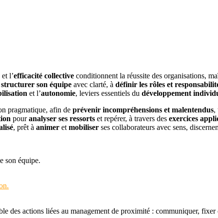
et l’
efficacité collective
conditionnent la réussite des organisations, m
à
structurer son équipe
avec clarté, à
définir les rôles et responsabilit
ilisation
et l’
autonomie
, leviers essentiels du
développement individue
çon pragmatique, afin de
prévenir incompréhensions et malentendus
,
tion
pour
analyser ses ressorts
et repérer, à travers des
exercices appl
lisé
, prêt à
animer
et
mobiliser
ses collaborateurs avec sens, discernem
de son équipe.
on.
le des actions liées au management de proximité : communiquer, fixer de