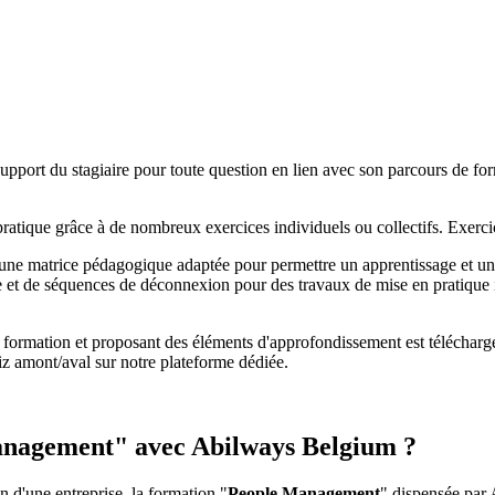
pport du stagiaire pour toute question en lien avec son parcours de fo
ratique grâce à de nombreux exercices individuels ou collectifs. Exercic
é une matrice pédagogique adaptée pour permettre un apprentissage et u
 et de séquences de déconnexion pour des travaux de mise en pratique 
a formation et proposant des éléments d'approfondissement est télécharg
z amont/aval sur notre plateforme dédiée.
anagement
" avec Abilways Belgium ?
n d'une entreprise, la formation "
People Management
" dispensée par 