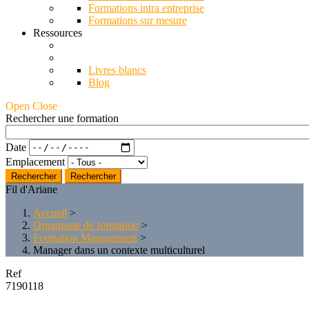
Formations intra entreprise
Formations sur mesure
Ressources
Livres blancs
Blog
Open Close
Rechercher une formation
Date
Emplacement
Rechercher
Fil d'Ariane
Accueil
>
Organisme de formation
>
Formation Management
>
Manager dans un contexte multiculturel
Ref
7190118