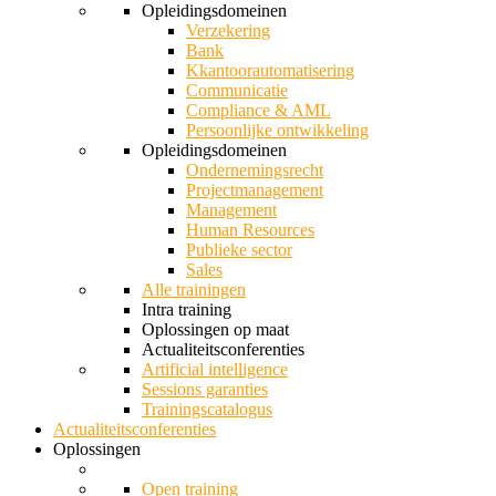
Opleidingsdomeinen
Verzekering
Bank
Kkantoorautomatisering
Communicatie
Compliance & AML
Persoonlijke ontwikkeling
Opleidingsdomeinen
Ondernemingsrecht
Projectmanagement
Management
Human Resources
Publieke sector
Sales
Alle trainingen
Intra training
Oplossingen op maat
Actualiteitsconferenties
Artificial intelligence
Sessions garanties
Trainingscatalogus
Actualiteitsconferenties
Oplossingen
Open training