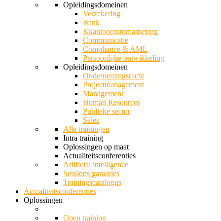
Opleidingsdomeinen
Verzekering
Bank
Kkantoorautomatisering
Communicatie
Compliance & AML
Persoonlijke ontwikkeling
Opleidingsdomeinen
Ondernemingsrecht
Projectmanagement
Management
Human Resources
Publieke sector
Sales
Alle trainingen
Intra training
Oplossingen op maat
Actualiteitsconferenties
Artificial intelligence
Sessions garanties
Trainingscatalogus
Actualiteitsconferenties
Oplossingen
Open training