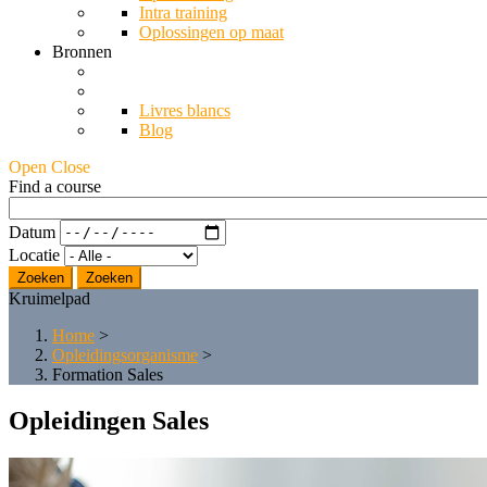
Intra training
Oplossingen op maat
Bronnen
Livres blancs
Blog
Open Close
Find a course
Datum
Locatie
Zoeken
Kruimelpad
Home
>
Opleidingsorganisme
>
Formation Sales
Opleidingen Sales