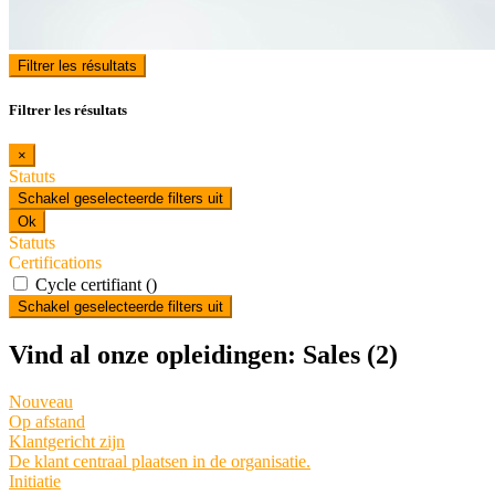
Filtrer les résultats
Filtrer les résultats
×
Statuts
Schakel geselecteerde filters uit
Ok
Statuts
Certifications
Cycle certifiant ()
Schakel geselecteerde filters uit
Vind al onze opleidingen: Sales
(2)
Nouveau
Op afstand
Klantgericht zijn
De klant centraal plaatsen in de organisatie.
Initiatie