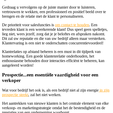
Gedraag u vervolgens op de juiste manier door te luisteren,
vertrouwen te wekken, een professioneel en positief beeld over te
brengen en de relatie met de klant te personaliseren.
De prioriteit voor salesfuncties is
om contact te houden
. Een
tevreden klant is een weerkerende klant! Dus speel geen spelletjes,
lieg niet, wees jezelf, zorg dat je je beloftes en afspraken nakomt.
Dit zal uw reputatie en die van uw bedrijf alleen maar versterken.
Klantervaring is een niet te onderschatten concurrentievoordeel!
Klantrelaties op afstand beheren is een must in dit tijdperk van
homeworking. Een goede klantenrelatie onderhouden, het
enthousiasme behouden door interacties efficiënt te beheren, kan
aangeleerd worden!
Prospectie...een essentiële vaardigheid voor een
verkoper
Wat voor bedrijf het ook is, als een bedrijf niet al zijn energie
in zijn
prospectie steekt
, zal het niet werken.
Het aantrekken van nieuwe klanten is het centrale element van elke
verkoop- en marketingstrategie omdat het de bestendigheid en de
prestaties van een onderneming waarborgt.