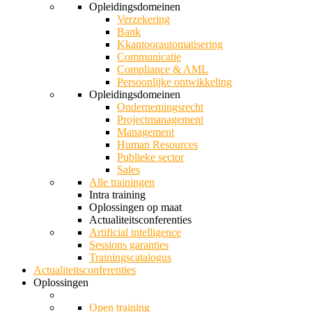
Opleidingsdomeinen
Verzekering
Bank
Kkantoorautomatisering
Communicatie
Compliance & AML
Persoonlijke ontwikkeling
Opleidingsdomeinen
Ondernemingsrecht
Projectmanagement
Management
Human Resources
Publieke sector
Sales
Alle trainingen
Intra training
Oplossingen op maat
Actualiteitsconferenties
Artificial intelligence
Sessions garanties
Trainingscatalogus
Actualiteitsconferenties
Oplossingen
Open training