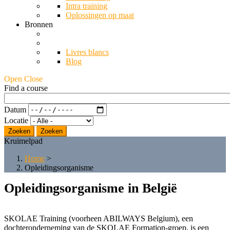
Intra training
Oplossingen op maat
Bronnen
Livres blancs
Blog
Open Close
Find a course
Datum
Locatie
Zoeken
Kruimelpad
Home
>
Opleidingsorganisme
Opleidingsorganisme in België
SKOLAE Training (voorheen ABILWAYS Belgium), een
dochteronderneming van de SKOLAE Formation-groep, is een