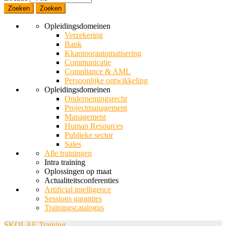
Zoeken
Opleidingsdomeinen
Verzekering
Bank
Kkantoorautomatisering
Communicatie
Compliance & AML
Persoonlijke ontwikkeling
Opleidingsdomeinen
Ondernemingsrecht
Projectmanagement
Management
Human Resources
Publieke sector
Sales
Alle trainingen
Intra training
Oplossingen op maat
Actualiteitsconferenties
Artificial intelligence
Sessions garanties
Trainingscatalogus
SKOLAE Training